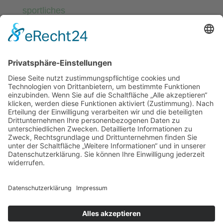
sportliches
Startseite
Uncategorized
Verein Allgemein
Meta
Anmelden
Eintrags-Feed
Kommentar-Feed
WordPress.org
Design by TC-Kirrweiler | Powered by