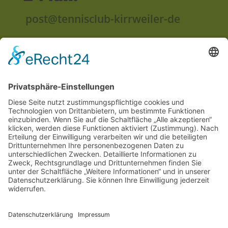
post@tennisclub-kirrweiler-de
Anschrift:
Im Unterried
67489 Kirrweiler
Rechtliches
Impressum
Datenschutzerklärung