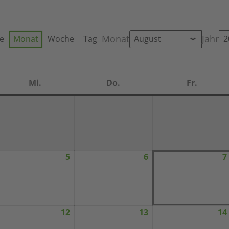
Monat
Jahr
te
Monat
Woche
Tag
Mi.
Do.
Fr.
Mittwoch
Donnerstag
Freitag
5
6
7
ugust
August
August
5,
6,
026
2026
2026
12
13
14
ugust
August
August
1,
12,
13,