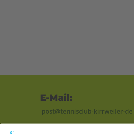
E-Mail:
post@tennisclub-kirrweiler-de