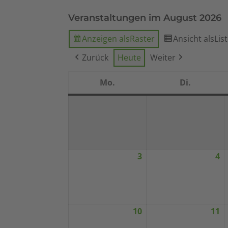
Veranstaltungen im August 2026
Anzeigen als
Raster
Ansicht als
Lis
Zurück
Heute
Weiter
Mo.
Di.
Montag
Dienstag
3
4
August
A
3,
4,
2026
2
10
11
August
A
10,
1