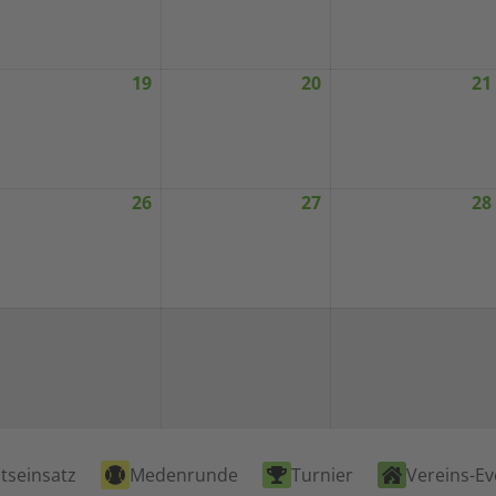
026
2026
2026
19
20
21
ugust
August
August
8,
19,
20,
026
2026
2026
26
27
28
ugust
August
August
5,
26,
27,
026
2026
2026
tseinsatz
Medenrunde
Turnier
Vereins-Ev