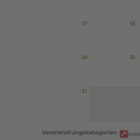
2026
2
17
18
August
A
17,
1
2026
2
24
25
August
A
24,
2
2026
2
31
August
31,
2026
Veranstaltungskategorien
Arbei