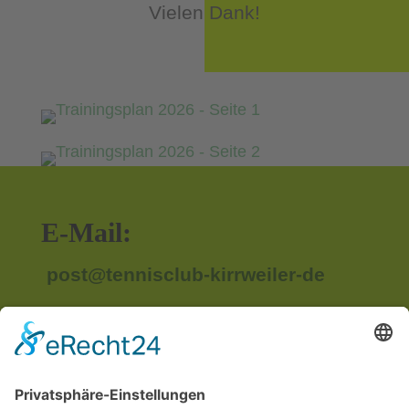
Vielen Dank!
E-Mail:
post@tennisclub-kirrweiler-de
Anschrift: