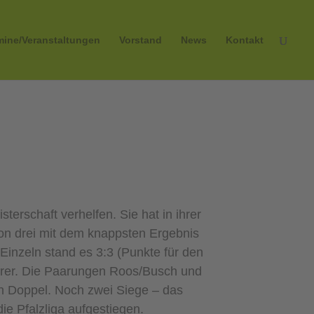
mine/Veranstaltungen
Vorstand
News
Kontakt
terschaft verhelfen. Sie hat in ihrer
on drei mit dem knappsten Ergebnis
inzeln stand es 3:3 (Punkte für den
verer. Die Paarungen Roos/Busch und
in Doppel. Noch zwei Siege – das
die Pfalzliga aufgestiegen.