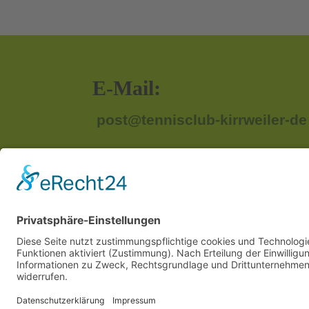
E-Mail:
post@tennisclub-kirrweiler-de
Anschrift:
Im Unterried
67489 Kirrweiler