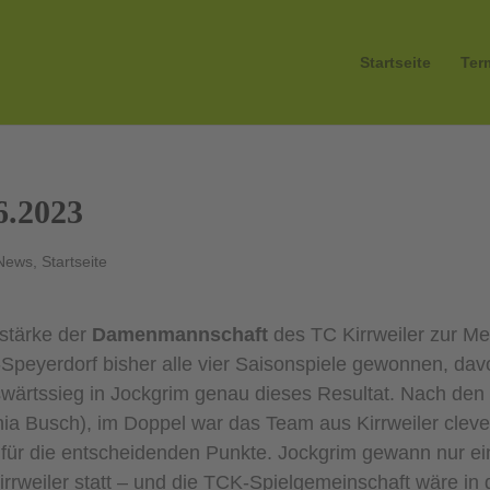
Startseite
Ter
6.2023
News
,
Startseite
stärke der
Damenmannschaft
des TC Kirrweiler zur Meis
peyerdorf bisher alle vier Saisonspiele gewonnen, dav
ärtssieg in Jockgrim genau dieses Resultat. Nach den E
ia Busch), im Doppel war das Team aus Kirrweiler cle
n für die entscheidenden Punkte. Jockgrim gewann nur e
Kirrweiler statt – und die TCK-Spielgemeinschaft wäre in 