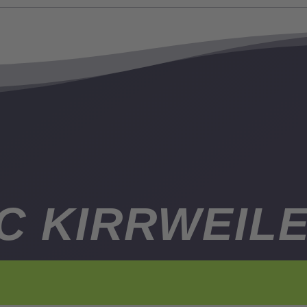
C KIRRWEIL
UB FÜR DIE GANZE 