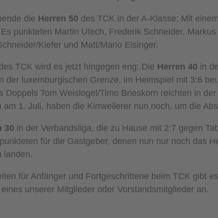
enende die
Herren 50
des TCK in der A-Klasse: Mit eine
e. Es punkteten Martin Utech, Frederik Schneider, Markus
chneider/Kiefer und Matt/Mario Eisinger.
des TCK wird es jetzt hingegen eng: Die
Herren 40
in de
 der luxemburgischen Grenze, im Heimspiel mit 3:6 beu
es Doppels Tom Weislogel/Timo Brieskorn reichten in de
m 1. Juli, haben die Kirrweilerer nun noch, um die Abs
n 30
in der Verbandsliga, die zu Hause mit 2:7 gegen T
f punkteten für die Gastgeber, denen nun nur noch das 
u landen.
iten für Anfänger und Fortgeschrittene beim TCK gibt e
 eines unserer Mitglieder oder Vorstandsmitglieder an.