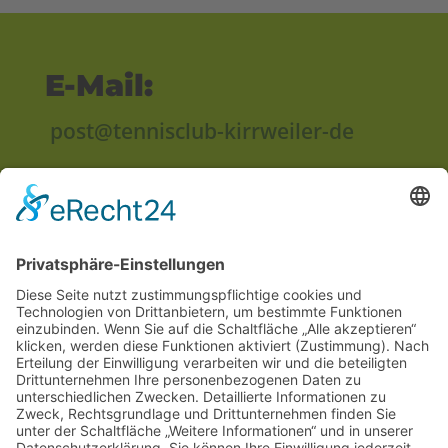
E-Mail:
post@tennisclub-kirrweiler-de
Anschrift:
Im Unterried
67489 Kirrweiler
Rechtliches
Impressum