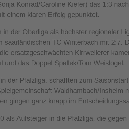
onja Konrad/Caroline Kiefer) das 1:3 nach
mit einem klaren Erfolg gepunktet.
n der Oberliga als höchster regionaler Li
im saarländischen TC Winterbach mit 2:7. 
 die ersatzgeschwächten Kirrweilerer kame
el und das Doppel Spallek/Tom Weislogel.
 in der Pfalzliga, schafften zum Saisonsta
-Spielgemeinschaft Waldhambach/Insheim m
tien gingen ganz knapp im Entscheidungssa
 als Aufsteiger in die Pfalzliga, die gege