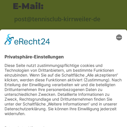
E-Mail:
post@tennisclub-kirrweiler-de
Anschrift:
Im Unterried
67489 Kirrweiler
Rechtliches
Impressum
Datenschutzerklärung