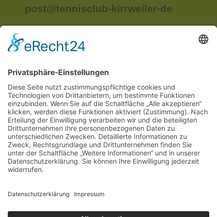
post@tennisclub-kirrweiler-de
Anschrift:
Im Unterried
67489 Kirrweiler
Rechtliches
Impressum
Datenschutzerklärung