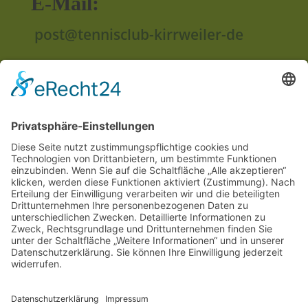
E-Mail:
post@tennisclub-kirrweiler-de
Anschrift:
Im Unterried
67489 Kirrweiler
Rechtliches
Impressum
Datenschutzerklärung