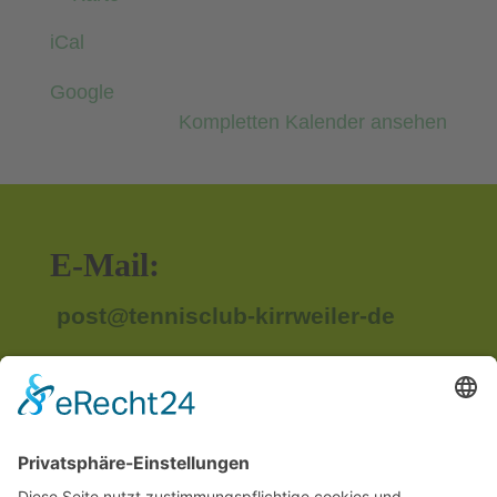
Blau-
iCal
Weiß
Lachen-
Google
Speyerdorf
Kompletten Kalender ansehen
e.V.
E-Mail:
post@tennisclub-kirrweiler-de
Anschrift:
Im Unterried