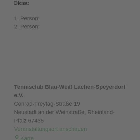
./.
Dienst:
TC
Althornbach
Person:
1
Person:
(in
Lachen
Speyerdorf
Tennisclub Blau-Weiß Lachen-Speyerdorf
e.V.
Conrad-Freytag-Straße 19
Neustadt an der Weinstraße
,
Rheinland-
Pfalz
67435
Veranstaltungsort anschauen
Tennisclub
Karte