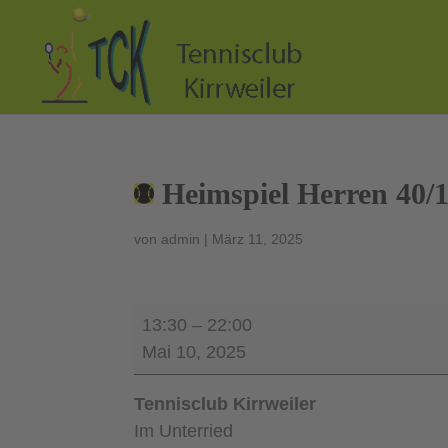
Heimspiel Herren 40/
von
admin
|
März 11, 2025
Heimspiel
13:30
–
22:00
Herren
Mai 10, 2025
40/1
gegen
Tennisclub Kirrweiler
DJK
Im Unterried