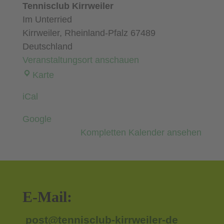
gegen
Tennisclub Kirrweiler
TC
Im Unterried
Kirchheimbolanden
Kirrweiler
,
Rheinland-Pfalz
67489
1
Deutschland
Veranstaltungsort anschauen
Tennisclub
Karte
Kirrweiler
iCal
Google
Kompletten Kalender ansehen
E-Mail:
post@tennisclub-kirrweiler-de