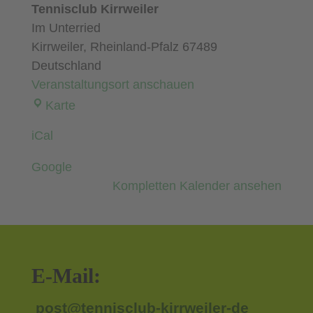
gegen
Tennisclub Kirrweiler
TC
Im Unterried
Rieschweiler-
Kirrweiler
,
Rheinland-Pfalz
67489
Mühlbach
Deutschland
Veranstaltungsort anschauen
Tennisclub
Karte
Kirrweiler
iCal
Google
Kompletten Kalender ansehen
E-Mail:
post@tennisclub-kirrweiler-de