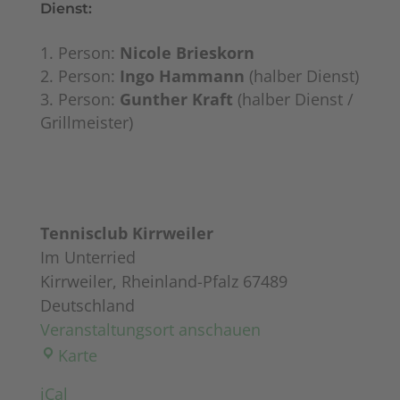
./.
Dienst:
SG
DJK
Person:
Nicole Brieskorn
Andernach
Person:
Ingo Hammann
(halber Dienst)
Person:
Gunther Kraft
(halber Dienst /
1
Grillmeister)
-
Beginn
bereits
um
12:30
Tennisclub Kirrweiler
Uhr
Im Unterried
Kirrweiler
,
Rheinland-Pfalz
67489
Deutschland
Veranstaltungsort anschauen
Tennisclub
Karte
Kirrweiler
iCal