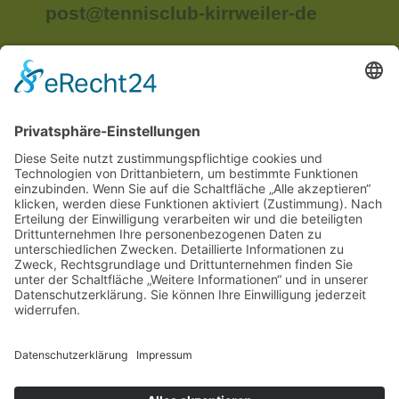
post@tennisclub-kirrweiler-de
Anschrift:
Im Unterried
67489 Kirrweiler
Rechtliches
Impressum
Datenschutzerklärung