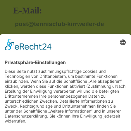
E-Mail:
post@tennisclub-kirrweiler-de
Anschrift:
Im Unterried
67489 Kirrweiler
Rechtliches
Impressum
Datenschutzerklärung