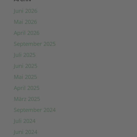
Juni 2026
Mai 2026
April 2026
September 2025
Juli 2025
Juni 2025
Mai 2025
April 2025
März 2025
September 2024
Juli 2024
Juni 2024