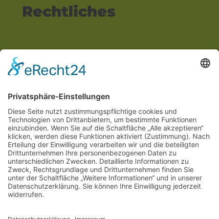
Rechtliches
Impressum
Datenschutzerklärung
Cookie-Einstellungen