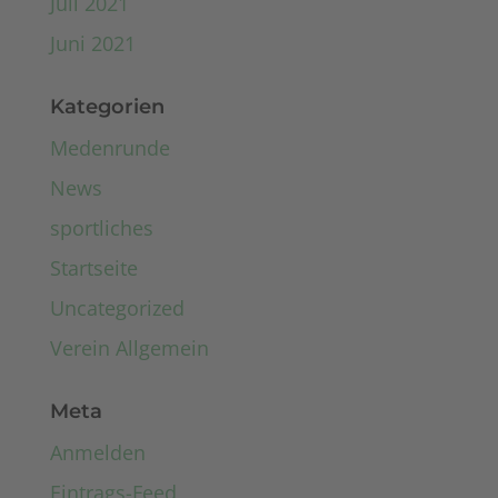
Juli 2021
Juni 2021
Kategorien
Medenrunde
News
sportliches
Startseite
Uncategorized
Verein Allgemein
Meta
Anmelden
Eintrags-Feed