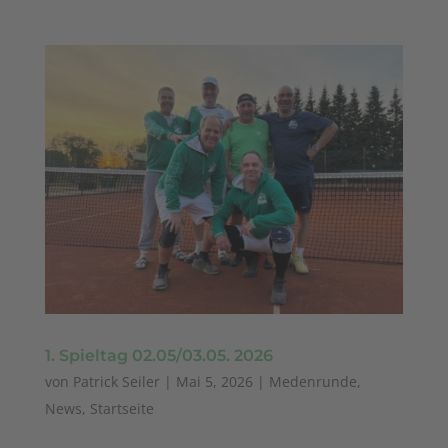
1. Spieltag 02.05/03.05. 2026
von
Patrick Seiler
|
Mai 5, 2026
|
Medenrunde
,
News
,
Startseite