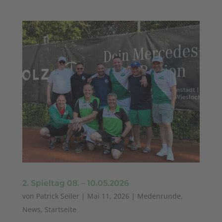
2. Spieltag 08. – 10.05.2026
von
Patrick Seiler
|
Mai 11, 2026
|
Medenrunde
,
News
,
Startseite