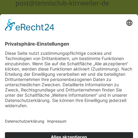
post@tennisclub-kirrweiler-de
Anschrift:
Im Unterried
67489 Kirrweiler
Rechtliches
Impressum
Datenschutzerklärung