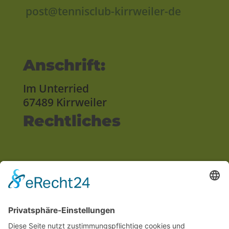
post@tennisclub-kirrweiler-de
Anschrift:
Im Unterried
67489 Kirrweiler
Rechtliches
Impressum
Datenschutzerklärung