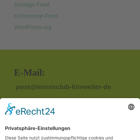
Eintrags-Feed
Kommentar-Feed
WordPress.org
E-Mail:
post@tennisclub-kirrweiler-de
Anschrift:
Im Unterried