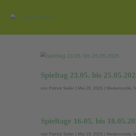
Spieltag 23.05. bis 25.05.20
von
Patrick Seiler
|
Mai 28, 2025
|
Medenrunde
,
Spieltage 16.05. bis 18.05.2
von
Patrick Seiler
|
Mai 19, 2025
|
Medenrunde
,