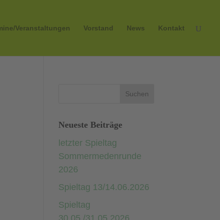
mine/Veranstaltungen
Vorstand
News
Kontakt
Neueste Beiträge
letzter Spieltag
Sommermedenrunde
2026
Spieltag 13/14.06.2026
Spieltag
30.05./31.05.2026