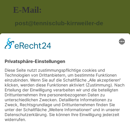
E-Mail:
post@tennisclub-kirrweiler-de
Anschrift:
Im Unterried
67489 Kirrweiler
Rechtliches
Impressum
Datenschutzerklärung